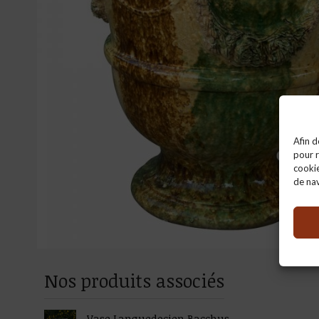
Afin d
pour r
cooki
de nav
Nos produits associés
Vase Languedocien Bacchus