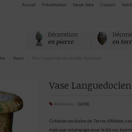
Accueil
Présentation
Savoir-faire
Contact
Voir 
Décoration
Décora
en pierre
en terr
›
›
ite
Vases
Vase Languedocien modèle Guirlande
Vase Languedocien
Référence :
GUIRL
Création exclusive de Terres d’Albine, ce
main par estampage pour le 60 cm, tourné 