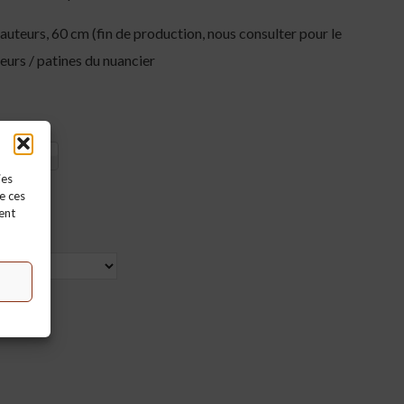
auteurs, 60 cm (fin de production, nous consulter pour le
leurs / patines du nuancier
 nuancier
ies
e ces
ent