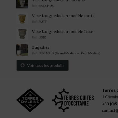
Réf. :
BACCHUS
Vase Languedocien modèle putti
Réf. :
PUTTI
Vase Languedocien modèle Lisse
Réf. :
LISSE
Bugadier
Réf. :
BUGADIER (Grand Modèle ou Petit Modèle)
Voir tous les produits
Terres 
1 Chemin
+33 (0)5
contact@