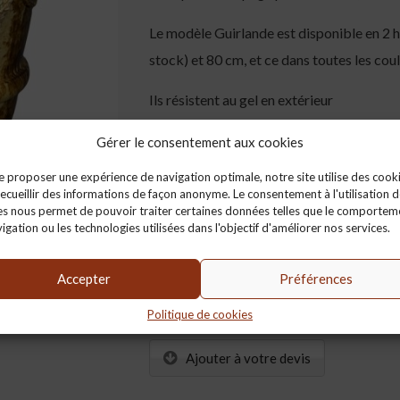
Le modèle Guirlande est disponible en 2 h
stock) et 80 cm, et ce dans toutes les cou
Ils résistent au gel en extérieur
Gérer le consentement aux cookies
Nuancier :
Télécharger notre
e proposer une expérience de navigation optimale, notre site utilise des cook
Poids :
35, 85 kg
ecueillir des informations de façon anonyme. Le consentement à l'utilisation d
es nous permet de pouvoir traiter certaines données telles que le comportem
Hauteur :
igation ou les technologies utilisées dans l'objectif d'améliorer nos services.
Couleur :
Accepter
Préférences
Quantité :
Politique de cookies
Ajouter à votre devis