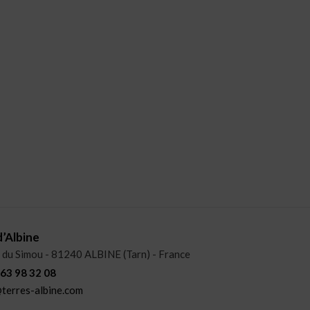
d’Albine
 du Simou - 81240
ALBINE
(Tarn)
-
France
 63 98 32 08
terres-albine.com